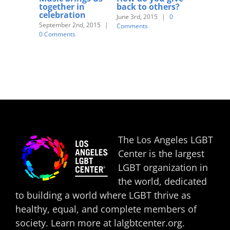
together in
back to others?
religiou
celebration
June 3rd, 2015
|
0
June 3rd, 20
September 2nd, 2015
|
Comments
Comments
0 Comments
The Los Angeles LGBT
Center is the largest
LGBT organization in
the world, dedicated
to building a world where LGBT thrive as
healthy, equal, and complete members of
society. Learn more at
lalgbtcenter.org
.