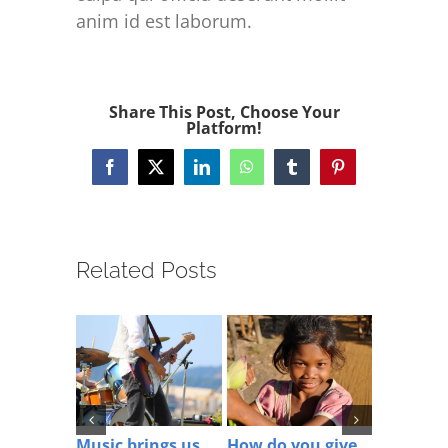
anim id est laborum.
Share This Post, Choose Your
Platform!
Facebook
X
LinkedIn
WhatsApp
Tumblr
Pinterest
Related Posts
Music brings us
How do you give
Is space 