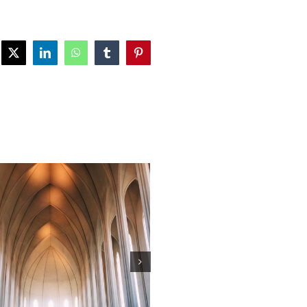
ebook
X
LinkedIn
WhatsApp
Tumblr
Pinterest