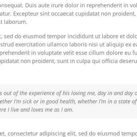
sequat. Duis aute irure dolor in reprehenderit in vol
iatur. Excepteur sint occaecat cupidatat non proident, 
st laborum.
it, sed do eiusmod tempor incididunt ut labore et do
trud exercitation ullamco laboris nisi ut aliquip e
prehenderit in voluptate velit esse cillum dolore eu fu
pidatat non proident, sunt in culpa qui officia deseru
s out of the experience of his loving me, day in and day 
ether I’m sick or in good health, whether I’m in a state o
e I live and loves me as I am.
t, consectetur adipiscing elit, sed do eiusmod tempor