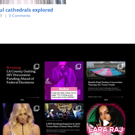
ul cathedrals explored
Tribute paid to victims of th
earthquake
15
|
0 Comments
June 3rd, 2015
|
0 Comments