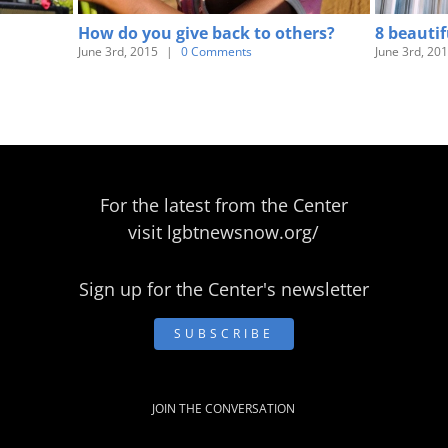
How do you give back to others?
8 beautif
June 3rd, 2015
|
0 Comments
June 3rd, 20
For the latest from the Center
visit
lgbtnewsnow.org/
Sign up for the Center's newsletter
SUBSCRIBE
JOIN THE CONVERSATION