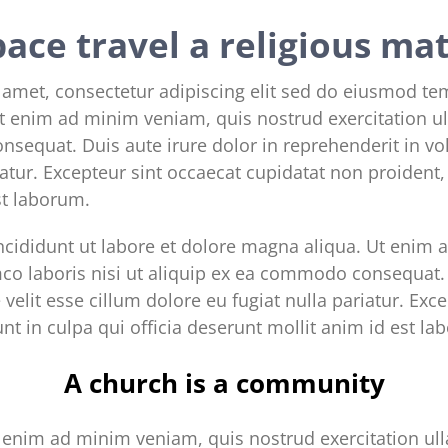
pace travel a religious ma
 amet, consectetur adipiscing elit sed do eiusmod te
t enim ad minim veniam, quis nostrud exercitation ul
sequat. Duis aute irure dolor in reprehenderit in vol
iatur. Excepteur sint occaecat cupidatat non proident, 
st laborum.
cididunt ut labore et dolore magna aliqua. Ut enim 
mco laboris nisi ut aliquip ex ea commodo consequat. 
 velit esse cillum dolore eu fugiat nulla pariatur. Exc
nt in culpa qui officia deserunt mollit anim id est la
A church is a community
enim ad minim veniam, quis nostrud exercitation ulla