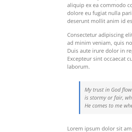
aliquip ex ea commodo con
dolore eu fugiat nulla par
deserunt mollit anim id e
Consectetur adipiscing el
ad minim veniam, quis nos
Duis aute irure dolor in re
Excepteur sint occaecat cu
laborum.
My trust in God flow
is stormy or fair, wh
He comes to me wher
Lorem ipsum dolor sit ame