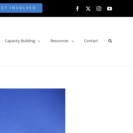
GET INVOLVED
Facebook
X
Instagram
YouTube
Capacity Building
Resources
Contact