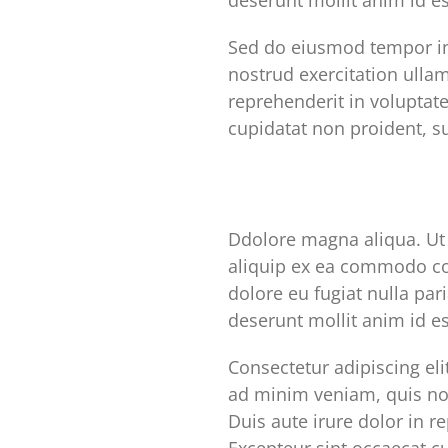
deserunt mollit anim id e
Sed do eiusmod tempor in
nostrud exercitation ulla
reprehenderit in voluptate
cupidatat non proident, su
Ddolore magna aliqua. Ut 
aliquip ex ea commodo con
dolore eu fugiat nulla par
deserunt mollit anim id e
Consectetur adipiscing el
ad minim veniam, quis nos
Duis aute irure dolor in re