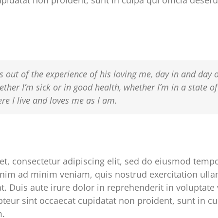
pidatat non proident, sunt in culpa qui officia deseru
s out of the experience of his loving me, day in and day 
ether I’m sick or in good health, whether I’m in a state o
e I live and loves me as I am.
t, consectetur adipiscing elit, sed do eiusmod tempor
nim ad minim veniam, quis nostrud exercitation ullam
Duis aute irure dolor in reprehenderit in voluptate v
epteur sint occaecat cupidatat non proident, sunt in cu
m.