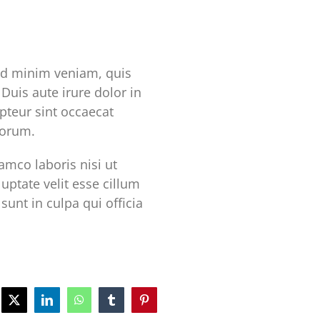
ad minim veniam, quis
Duis aute irure dolor in
epteur sint occaecat
borum.
mco laboris nisi ut
uptate velit esse cillum
sunt in culpa qui officia
ebook
X
LinkedIn
WhatsApp
Tumblr
Pinterest