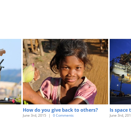
How do you give back to others?
Is space 
June 3rd, 2015
|
0 Comments
June 3rd, 20