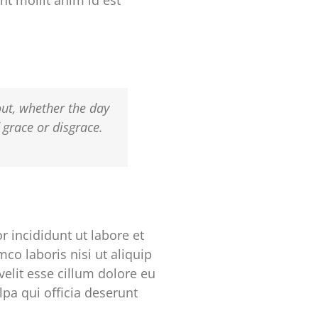
nt mollit anim id est
out, whether the day
f grace or disgrace.
 incididunt ut labore et
co laboris nisi ut aliquip
elit esse cillum dolore eu
lpa qui officia deserunt