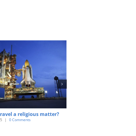
travel a religious matter?
8 beautiful cathedrals expl
15
|
0 Comments
June 3rd, 2015
|
0 Comments