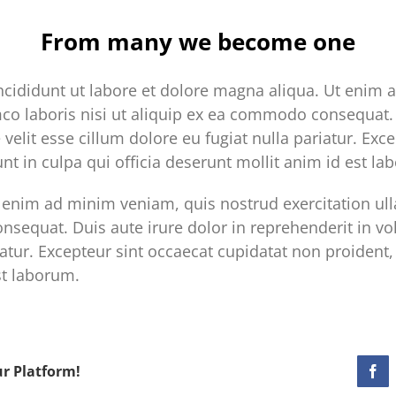
From many we become one
cididunt ut labore et dolore magna aliqua. Ut enim 
mco laboris nisi ut aliquip ex ea commodo consequat. 
 velit esse cillum dolore eu fugiat nulla pariatur. Exc
nt in culpa qui officia deserunt mollit anim id est la
enim ad minim veniam, quis nostrud exercitation ulla
sequat. Duis aute irure dolor in reprehenderit in vol
iatur. Excepteur sint occaecat cupidatat non proident, 
st laborum.
ur Platform!
Fac