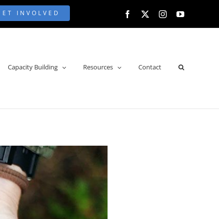
GET INVOLVED
Facebook
X
Instagram
YouTube
Capacity Building
Resources
Contact