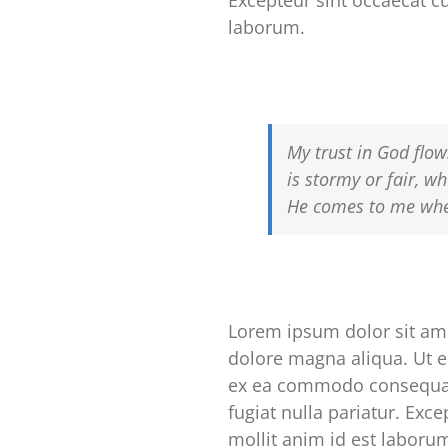
Excepteur sint occaecat cu
laborum.
My trust in God flow
is stormy or fair, wh
He comes to me wher
Lorem ipsum dolor sit ame
dolore magna aliqua. Ut e
ex ea commodo consequat. 
fugiat nulla pariatur. Exc
mollit anim id est laboru